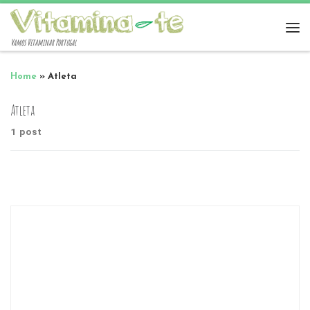
Vamos Vitaminar Portugal
Home
»
Atleta
Atleta
1 post