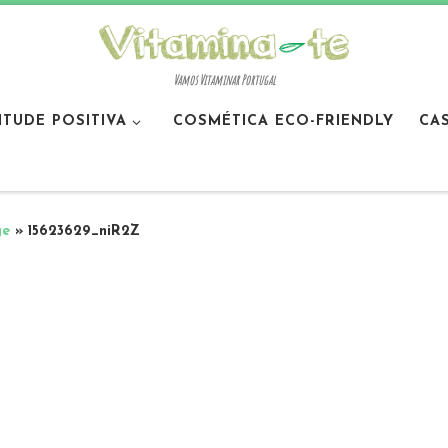
Vamos Vitaminar Portugal
ITUDE POSITIVA
COSMÉTICA ECO-FRIENDLY
CA
ge
»
15623629_niR2Z