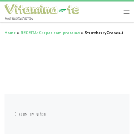
Vamos Vitaminar Portugal
Home
»
RECEITA: Crepes com proteína
»
StrawberryCrepes_1
Deixa um comentário