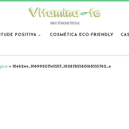
Vamos Vitaminar Portugal
ITUDE POSITIVA
COSMÉTICA ECO-FRIENDLY
CA
gica
»
11146244_918992071455117_1828785580168555762_n