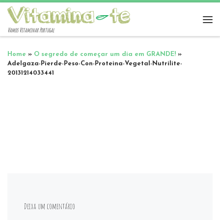
Vamos Vitaminar Portugal
Home
»
O segredo de começar um dia em GRANDE!
»
Adelgaza-Pierde-Peso-Con-Proteina-Vegetal-Nutrilite-
20131214033441
Deixa um comentário