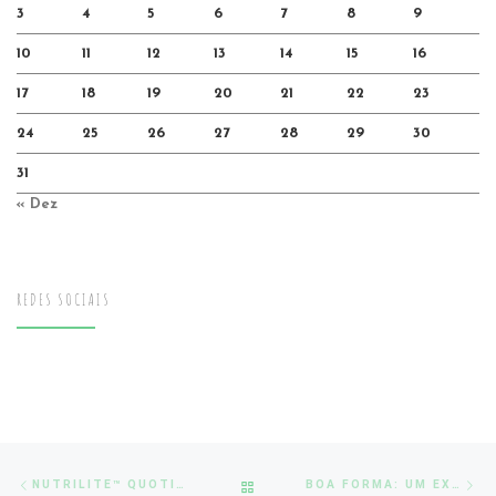
3
4
5
6
7
8
9
10
11
12
13
14
15
16
17
18
19
20
21
22
23
24
25
26
27
28
29
30
31
« Dez
REDES SOCIAIS
Post
Previous
Ne
BACK
NUTRILITE™ QUOTIDIANO
BOA FORMA: UM EXTRA PARA O BEM ESTAR FÍSICO E EMOCIONAL.