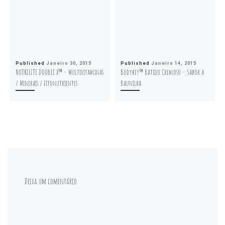
Published
Janeiro 30, 2015
Published
Janeiro 14, 2015
NUTRILITE DOUBLE X™ – Multivitaminas
Bodykey™ Batido Cremoso – Sabor a
/ Minerais / Fitonutrientes
Baunilha
Deixa um comentário