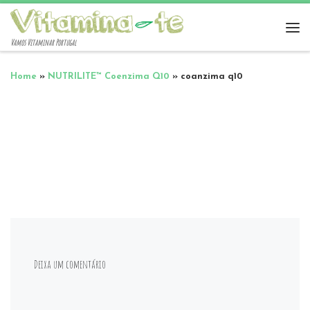
Vamos Vitaminar Portugal
Home
»
NUTRILITE™ Coenzima Q10
»
coanzima q10
Deixa um comentário