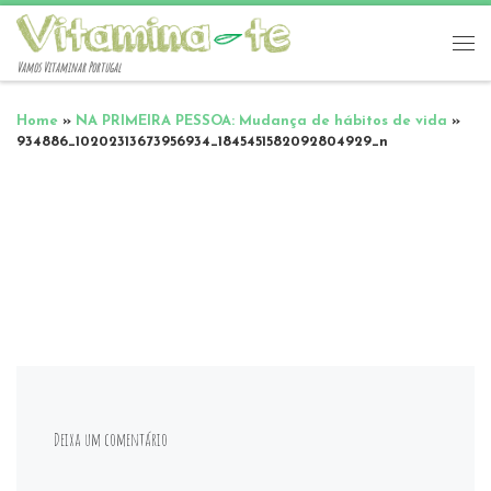
Vamos Vitaminar Portugal
Home
»
NA PRIMEIRA PESSOA: Mudança de hábitos de vida
»
934886_10202313673956934_1845451582092804929_n
Deixa um comentário