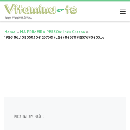
Vamos Vitaminar Portugal
Home
»
NA PRIMEIRA PESSOA: Inês Crespo
»
1926186_10205030412373814_2448487091257690403_o
Deixa um comentário