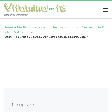
Vamos Vitaminar Portugal
Home
»
Na Primeira Pessoa: Horas sem comer, Correria do Dia
a Dia & Anemia
»
105394437_711589089662964_5937780517687320956_n
Deixa um comentário