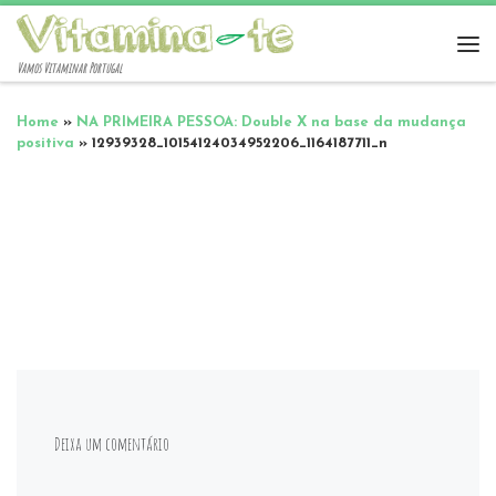
Vamos Vitaminar Portugal
Home
»
NA PRIMEIRA PESSOA: Double X na base da mudança
positiva
»
12939328_10154124034952206_1164187711_n
Deixa um comentário