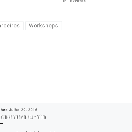
In "Eventos"
arceiros
Workshops
shed
Julho 29, 2016
Cozinha Vitaminada ~ Vídeo