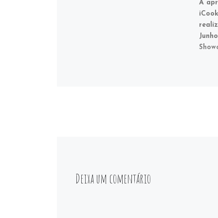
A apr
iCook
reali
Junho
Showc
Deixa um comentário