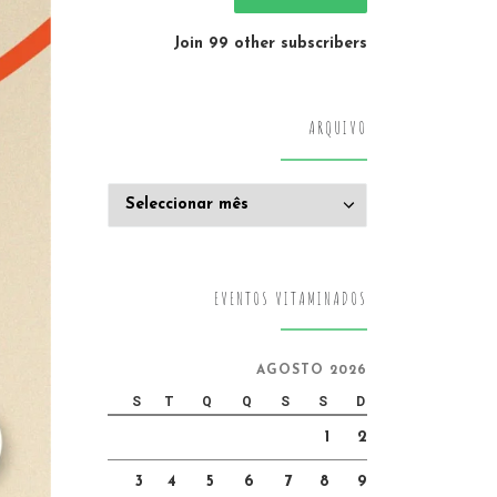
Join 99 other subscribers
ARQUIVO
Arquivo
EVENTOS VITAMINADOS
AGOSTO 2026
S
T
Q
Q
S
S
D
1
2
3
4
5
6
7
8
9