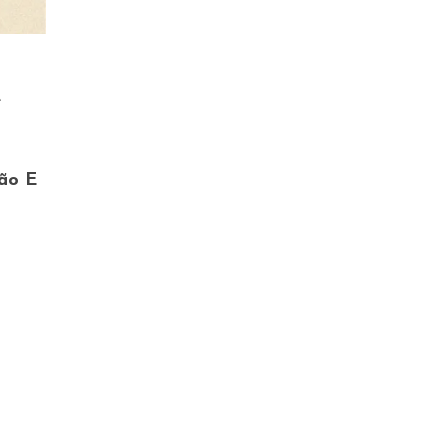
e
são E