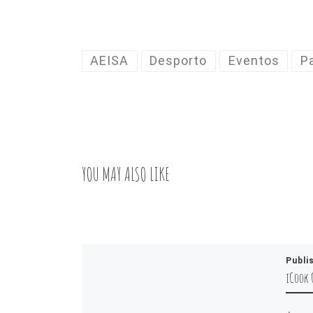
AEISA
Desporto
Eventos
P
YOU MAY ALSO LIKE
Publi
iCook 