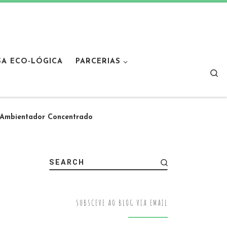
SA ECO-LÓGICA
PARCERIAS
Sear
bientador Concentrado
SEARCH
SUBSCEVE AO BLOG VIA EMAIL