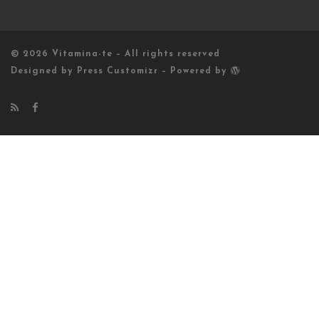
© 2026
Vitamina-te
– All rights reserved
Designed by
Press Customizr
–
Powered by