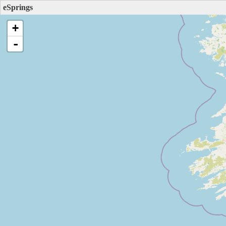
eSprings
+
-